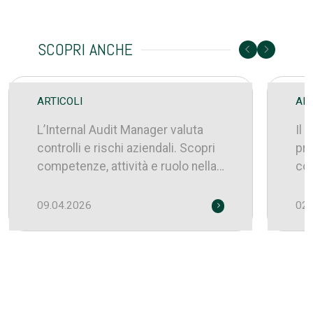
INTERNAL AUDIT MANAGER:
RE
COMPETENZE,
CO
SCOPRI ANCHE
RESPONSABILITÀ E
RE
FORMAZIONE
F
ARTICOLI
ART
L’Internal Audit Manager valuta
Il 
controlli e rischi aziendali. Scopri
pre
competenze, attività e ruolo nella
com
governance.
str
09.04.2026
02.