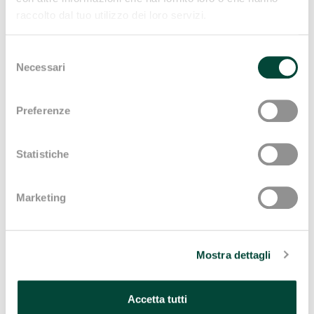
Analisi e monitoraggio delle performance:
raccolto dal tuo utilizzo dei loro servizi.
valutare i risultati finanziari rispetto agli obiettivi
aziendali.
Selezione
Necessari
del
Ottimizzazione dei costi:
individuare e
consenso
implementare strategie per migliorare
Preferenze
l'efficienza economica.
Gestione dei rapporti con investitori e istituti
Statistiche
di credito:
negoziare finanziamenti e curare le
relazioni con gli stakeholder finanziari.
Marketing
Supervisione delle funzioni amministrative:
coordinare la contabilità, il controllo di gestione
e la tesoreria.
Mostra dettagli
Risk management:
identificare e gestire i rischi
finanziari.
Accetta tutti