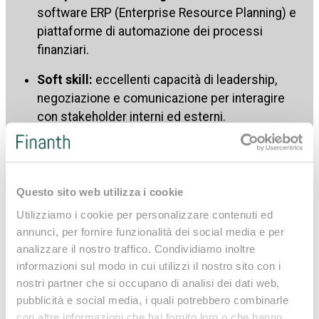
software ERP (Enterprise Resource Planning) e
piattaforme di automazione dei processi
finanziari.
Soft skill:
eccellenti capacità di leadership,
negoziazione e comunicazione per interagire
con stakeholder interni ed esterni.
Responsabilità del Direttore
Questo sito web utilizza i cookie
Finanziario
Utilizziamo i cookie per personalizzare contenuti ed
annunci, per fornire funzionalità dei social media e per
Le principali
responsabilità
del Direttore Finanziario
analizzare il nostro traffico. Condividiamo inoltre
includono:
informazioni sul modo in cui utilizzi il nostro sito con i
nostri partner che si occupano di analisi dei dati web,
Pianificazione finanziaria:
sviluppare piani
pubblicità e social media, i quali potrebbero combinarle
finanziari a breve, medio e lungo termine.
con altre informazioni che hai fornito loro o che hanno