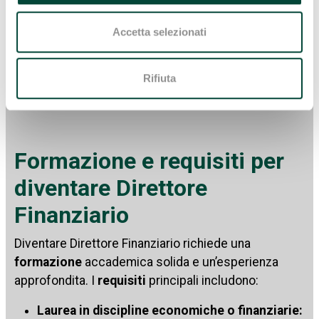
Compliance normativa:
assicurare la
conformità alle normative fiscali e contabili.
Accetta selezionati
Elaborazione di report finanziari:
presentare
report dettagliati per il management e il
Rifiuta
consiglio di amministrazione.
Formazione e requisiti per
diventare Direttore
Finanziario
Diventare Direttore Finanziario richiede una
formazione
accademica solida e un’esperienza
approfondita. I
requisiti
principali includono:
Laurea in discipline economiche o finanziarie: